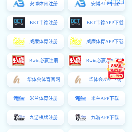
06/22
05/19
04/11
权威发布 | yobo体育app官网下载2026年普通本科招生计划
喜报丨祝贺yobo体育app官网下载2022届校友张岩岩同学考...
厦门市中华职业教育社：省中华职教社领导赴厦门...
06/19
05/11
04/11
MORE+
MORE+
MORE+
yobo体育
yobo体育
yobo体育
app官网
app官网
app官网
下载:
下载:
下载:
校园公告
讲座专栏
校园活动