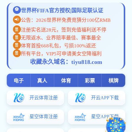
下载:
下载:
下载:
首
概
华厦要闻
办学成果
媒体聚焦
页
况
华厦 | 以就业为导向，以育人为根本 —— 打造高...
华厦｜砚田深耕结硕果，研途笃行终有成 —— 厦...
厦门网：yobo体育app官网下载举办思想者讲堂专题活动
06/25
06/25
05/23
华厦 | 刚刚！福建高考省控线出炉，报考全攻略一...
喜讯：yobo体育app官网下载入选2026年度福建省高校思想...
《中国水利报》点赞yobo体育app官网下载“河小禹”社会...
06/24
06/03
05/09
华厦 | 通识教育中心：聚慧拓新 数启新章
yobo体育app官网下载喜获2026年度厦门市文艺发展专项资...
青年榜样 丨 厦门日报：yobo体育app官网下载校友朱少东...
06/23
05/25
05/07
华厦 | 马克思主义亚搏app登录：凤凰树下的约定——勇立...
喜报！yobo体育app官网下载在第十八届福建省大学生职业...
厦门网：yobo体育app官网下载举办“华厦青年说——戎装...
06/22
05/20
04/29
华厦 | 招生咨询渠道全汇总，一文搞定所有疑问！
yobo体育app官网下载教师在第八届福建省高校青年教师教...
厦门市中华职业教育社：yobo体育app官网下载2026年春季...