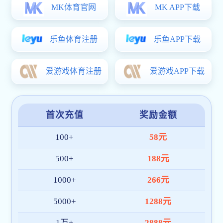
yobo体育app官网下载章程（2022年核准稿）
yobo体育app官网下载人文通识系列讲座第271期——《漫谈...
yobo体育app官网下载第十五期青马工程培训班、第三十八...
09/20
05/22
06/25
yobo体育app官网下载鼓浪苑1#、2#宿舍楼空调采购安装项...
yobo体育app官网下载人文通识系列讲座第270期——《读懂...
yobo体育app官网下载举办“华厦青年说——人文创想青年...
06/26
05/13
06/25
yobo体育app官网下载华会体育明志楼507致远楼505电脑采购项...
yobo体育app官网下载人文通识系列讲座第269期——《讲好...
yobo体育app官网下载举行2026年寒假社会实践表彰暨暑期...
06/26
04/29
06/22
yobo体育app官网下载华会体育鼓浪苑一站式学生社区服务中心...
yobo体育app官网下载人文通识系列讲座第268期——《漆线...
团省委bob体验官网部领导莅临yobo体育app官网下载调研高校团学工作
06/26
04/17
06/20
yobo体育app官网下载2026年7月1日-15日值班表
yobo体育app官网下载人文通识系列讲座第267期——《梨园...
红程筑梦，艺启鹭光——yobo体育app官网下载艺术团专场...
06/25
04/01
06/18