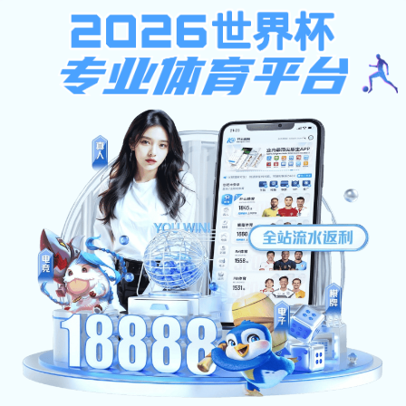
yobo体育app官网下载
yobo体育app官网下载:
bob
bob
机
教
科
招
招
评
基
体
体
构
育
学
生
贤
建
金
验
验
设
教
研
就
纳
工
会
官
官
置
学
究
业
才
作
yobo体育
yobo体育
yobo体育
网
网
app官网
app官网
app官网