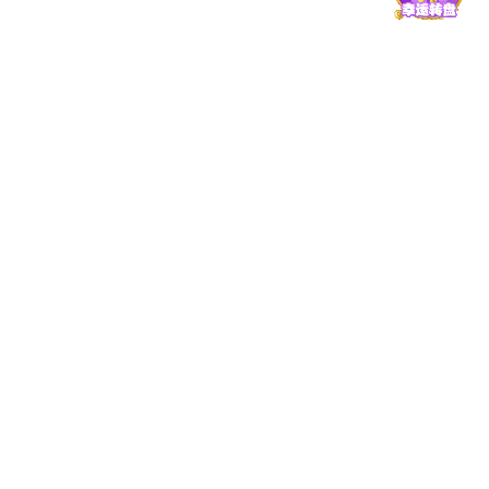
（同学们认真听讲）
讲座中，陈志伟分享了厦
门大学通过推动国际中文教育
在文明互鉴领域所作的实践探
索，展现了高校在跨文化交流
中的责任担当。她聚焦新时代
大学生的使命，鼓励同学们坚
定文化自信、打破认知局限，
以开放包容的心态成为讲好中
国故事、推动文明对话的青年