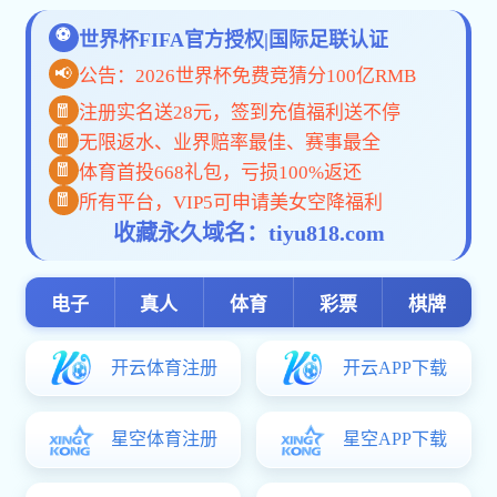
首
概
教师教学竞赛中荣
获佳绩
页
况
时间：2026-05-19
栏目：办学成果
5月17日，由福建省总工
会、福建省教育厅联合主办的
第八届全省高校青年教师教学
竞赛在福建师范大学圆满落下
帷幕。我校环境与公共健康亚
搏app登录李聪颖、谷诗浓两
位老师以及通识教育中心郭丽
清老师，分别荣获理科组三等
奖、医科组三等奖和工科组三
等奖。