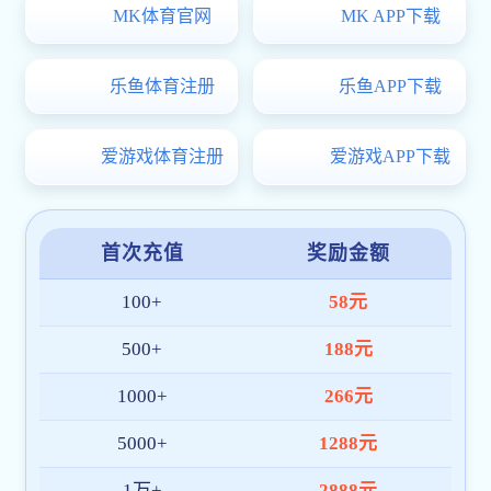
豪中国人”的主题报告。报告
指出，80年前，中国人民经过
14年不屈不挠的浴血奋战，打
败了日本军国主义侵略者，取
得了中国人民抗日战争的伟大
胜利。这场铸就战争史上奇
迹、书写中华民族恢宏史诗的
战争，孕育出伟大抗战精神。
报告强调，中国故事远未结
束，更精彩的书写还在后面，
新时代的中国青年要弘扬伟大
抗战精神，以内心的正直和坚
定托起堂堂正正的风骨，以昂
扬的自信和从容点亮光荣自豪