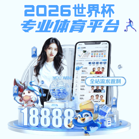
yobo体育app官网下载
yobo体育app官网下载:
bob
bob
机
教
科
招
评
基
体
体
构
育
学
生
建
金
当前位置:
bob体验官网首页
>>
华厦要
验
验
设
教
研
就
工
会
闻
>> 正文
华厦要闻
yobo体育app官网下
官
官
置
学
究
业
作
载:思想者讲堂·思政
课课堂教学提升行
网
网
动丨yobo体育app官